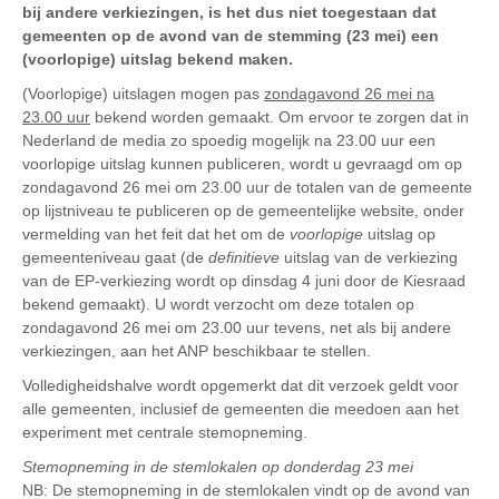
bij andere verkiezingen, is het dus niet toegestaan dat
gemeenten op de avond van de stemming (23 mei) een
(voorlopige) uitslag bekend maken.
(Voorlopige) uitslagen mogen pas
zondagavond 26 mei na
23.00 uur
bekend worden gemaakt. Om ervoor te zorgen dat in
Nederland de media zo spoedig mogelijk na 23.00 uur een
voorlopige uitslag kunnen publiceren, wordt u gevraagd om op
zondagavond 26 mei om 23.00 uur de totalen van de gemeente
op lijstniveau te publiceren op de gemeentelijke website, onder
vermelding van het feit dat het om de
voorlopige
uitslag op
gemeenteniveau gaat (de
definitieve
uitslag van de verkiezing
van de EP-verkiezing wordt op dinsdag 4 juni door de Kiesraad
bekend gemaakt). U wordt verzocht om deze totalen op
zondagavond 26 mei om 23.00 uur tevens, net als bij andere
verkiezingen, aan het ANP beschikbaar te stellen.
Volledigheidshalve wordt opgemerkt dat dit verzoek geldt voor
alle gemeenten, inclusief de gemeenten die meedoen aan het
experiment met centrale stemopneming.
Stemopneming in de stemlokalen op donderdag 23 mei
NB: De stemopneming in de stemlokalen vindt op de avond van