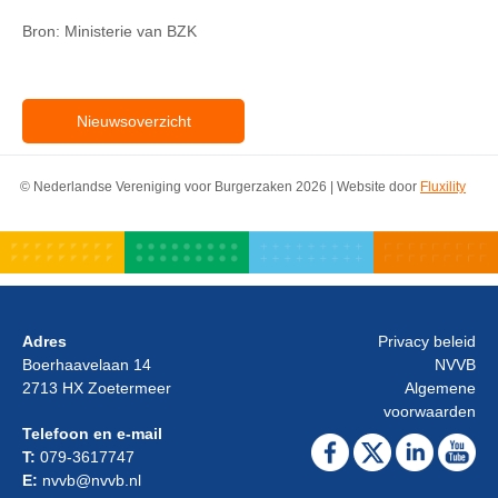
Bron: Ministerie van BZK
Nieuwsoverzicht
© Nederlandse Vereniging voor Burgerzaken 2026 | Website door
Fluxility
Adres
Privacy beleid
Boerhaavelaan 14
NVVB
2713 HX Zoetermeer
Algemene
voorwaarden
Telefoon en e-mail
T:
079-3617747
E:
nvvb@nvvb.nl