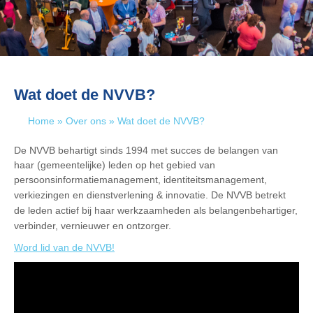
Wat doet de NVVB?
Home
»
Over ons
»
Wat doet de NVVB?
De NVVB behartigt sinds 1994 met succes de belangen van
haar (gemeentelijke) leden op het gebied van
persoonsinformatiemanagement, identiteitsmanagement,
verkiezingen en dienstverlening & innovatie.
De NVVB betrekt
de leden actief bij haar werkzaamheden als belangenbehartiger,
verbinder, vernieuwer en ontzorger.
Word lid van de NVVB!