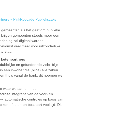
tners
»
PinkRoccade Publiekszaken
an gemeenten als het gaat om publieke
g, krijgen gemeenten steeds meer een
erlening zal digitaal worden
toekomst veel meer voor uitzonderlijke
te staan.
 ketenpartners
idelijke en gefundeerde visie: blije
in een inwoner die (bijna) alle zaken
e en thuis vanaf de bank, dit noemen we
tie waar we samen met
loze integratie van de voor- en
w, automatische controles op basis van
rkomt fouten en bespaart veel tijd. Dit