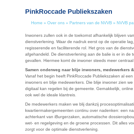
PinkRoccade Publiekszaken
Home
»
Over ons
»
Partners van de NVVB
»
NVVB par
Inwoners zullen ook in de toekomst afhankelijk blijven v
dienstverlening. Waar de nadruk eerst op de operatie la
regisserende en faciliterende rol. Het gros van de dienstv
afgehandeld. De dienstverlening aan de balie is er in de 
gevallen. Hiermee komt de inwoner steeds meer centraal 
Samen onderweg naar blije inwoners, medewerkers &
Vanaf het begin heeft PinkRoccade Publiekszaken al een du
inwoners en blije medewerkers. Die blije inwoner zien we 
digitaal kan regelen bij de gemeente. Gemakkelijk, onlin
ook wel de ideale klantreis.
De medewerkers maken we blij dankzij procesoptimalisa
kwartiermakergemeenten continu over nadenken: een naad
achterkant van iBurgerzaken, automatische dossieropbou
wet- en regelgeving en de groene processen. Dit alles voo
zorgt voor de optimale dienstverlening.