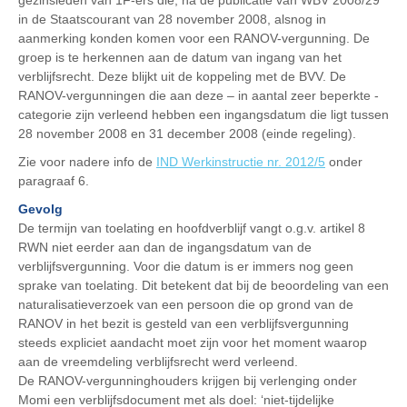
gezinsleden van 1F-ers die, na de publicatie van WBV 2008/29
in de Staatscourant van 28 november 2008, alsnog in
aanmerking konden komen voor een RANOV-vergunning. De
groep is te herkennen aan de datum van ingang van het
verblijfsrecht. Deze blijkt uit de koppeling met de BVV. De
RANOV-vergunningen die aan deze – in aantal zeer beperkte -
categorie zijn verleend hebben een ingangsdatum die ligt tussen
28 november 2008 en 31 december 2008 (einde regeling).
Zie voor nadere info de
IND Werkinstructie nr. 2012/5
onder
paragraaf 6.
Gevolg
De termijn van toelating en hoofdverblijf vangt o.g.v. artikel 8
RWN niet eerder aan dan de ingangsdatum van de
verblijfsvergunning. Voor die datum is er immers nog geen
sprake van toelating. Dit betekent dat bij de beoordeling van een
naturalisatieverzoek van een persoon die op grond van de
RANOV in het bezit is gesteld van een verblijfsvergunning
steeds expliciet aandacht moet zijn voor het moment waarop
aan de vreemdeling verblijfsrecht werd verleend.
De RANOV-vergunninghouders krijgen bij verlenging onder
Momi een verblijfsdocument met als doel: ‘niet-tijdelijke