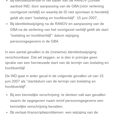
Bij identiteitsherstel in het kader van de RANOV (zonder
aanbod IND, door aanpassing van de GBA (vóór verlening
voortgezet verblijf) en waarbij de ID niet spontaan is hersteld)
geldt als start “toelating en hoofdverblijf”: 15 juni 2007;
Bij identiteitswijziging na de RANOV en aanpassing van de
GBA na de verlening van het voortgezet verblijf geldt als start
“toelating en hoofdverblijf”: datum wijziging
persoonsgegevens in de GBA.
In een aantal gevallen is de (minieme) identiteitswijziging
verschoonbaar. Dat wil zeggen, er is dan in principe geen
sprake van een hernieuwde start van de termijn van toelating en
hoofdverblijf.
De IND gaat in ieder geval in de volgende gevallen uit van 15
juni 2007 als “startdatum van de termijn van toelating en
hoofdverblijf”:
Bij een kennelijke verschrijving: te denken valt aan gevallen
waarin de opgegeven naam en/of persoonsgegevens een
kennelijke verschrijving bevatten;
Bij vertaal-/transcriptieproblemen: een wijziging van de