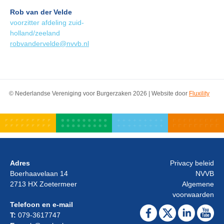
Rob van der Velde
voorzitter afdeling zuid-
holland/zeeland
robvandervelde@nvvb.nl
© Nederlandse Vereniging voor Burgerzaken 2026 | Website door
Fluxility
Adres
Privacy beleid
Boerhaavelaan 14
NVVB
2713 HX Zoetermeer
Algemene
voorwaarden
Telefoon en e-mail
T:
079-3617747