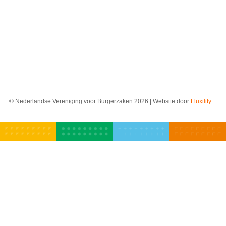
© Nederlandse Vereniging voor Burgerzaken 2026 | Website door
Fluxility
Adres
Privacy beleid
Boerhaavelaan 14
NVVB
2713 HX Zoetermeer
Algemene
voorwaarden
Telefoon en e-mail
T:
079-3617747