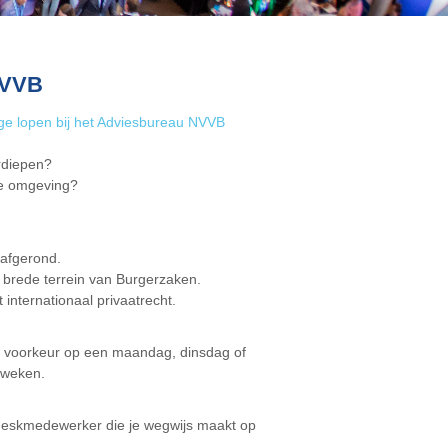
NVVB
ge lopen bij het Adviesbureau NVVB
erdiepen?
re omgeving?
 afgerond.
t brede terrein van Burgerzaken.
nternationaal privaatrecht.
ij voorkeur op een maandag, dinsdag of
eweken.
pdeskmedewerker die je wegwijs maakt op