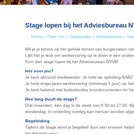
Stage lopen bij het Adviesbureau 
Home
»
Over ons
»
Organisatie
»
Adviesbureau
»
Sta
Wil je je kennis op het gehele terrein van burgerzaken v
Lijkt het je leuk om werkervaring op te doen in een ande
Kom dan stage lopen bij het Adviesbureau NVVB!
Iets voor jou?
Je bent allround medewerker. Je hebt de opleiding BABZ
Je hebt enige jaren werkervaring (minimaal 5 jaar) op he
Je bent bekend met buitenlandse brondocumenten en het i
Hoe lang duurt de stage?
Drie maanden, één dag in de week van 8.30 tot 17.00. B
donderdag. In onderling overleg kan hiervan worden afg
Begeleiding
Tijdens de stage word je begeleid door een ervaren hel
het Adviesbureau.