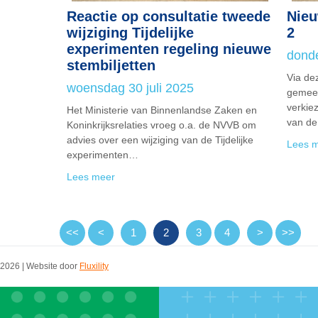
Reactie op consultatie tweede
Nieu
wijziging Tijdelijke
2
experimenten regeling nieuwe
donde
stembiljetten
Via de
woensdag 30 juli 2025
gemeen
verkie
Het Ministerie van Binnenlandse Zaken en
van de
Koninkrijksrelaties vroeg o.a. de NVVB om
advies over een wijziging van de Tijdelijke
Lees 
experimenten…
Lees meer
<<
<
1
2
3
4
>
>>
2026 | Website door
Fluxility